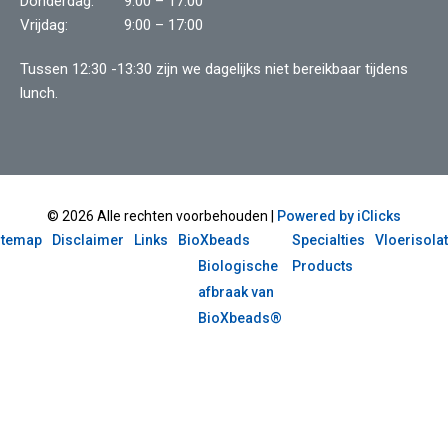
Donderdag:
9:00 – 17:00
Vrijdag:
9:00 – 17:00
Tussen 12:30 -13:30 zijn we dagelijks niet bereikbaar tijdens
lunch.
© 2026 Alle rechten voorbehouden |
Powered by iClicks
itemap
Disclaimer
Links
BioXbeads
Specialties
Vloerisolat
Biologische
Products
afbraak van
BioXbeads®