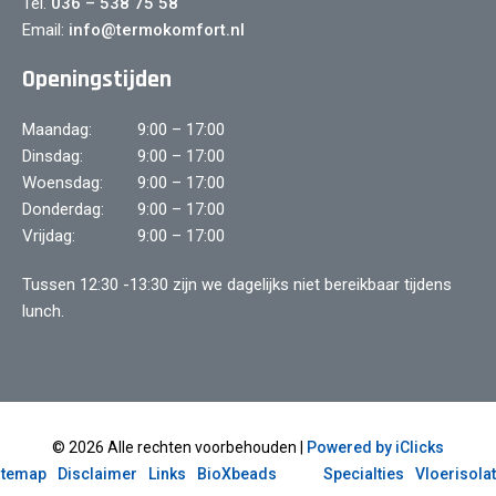
Tel.
036 – 538 75 58
Email:
info@termokomfort.nl
Openingstijden
Maandag:
9:00 – 17:00
Dinsdag:
9:00 – 17:00
Woensdag:
9:00 – 17:00
Donderdag:
9:00 – 17:00
Vrijdag:
9:00 – 17:00
Tussen 12:30 -13:30 zijn we dagelijks niet bereikbaar tijdens
lunch.
© 2026 Alle rechten voorbehouden |
Powered by iClicks
itemap
Disclaimer
Links
BioXbeads
Specialties
Vloerisolat