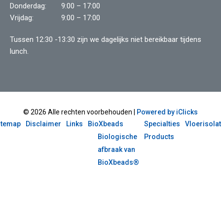
Donderdag:
9:00 – 17:00
Vrijdag:
9:00 – 17:00
Tussen 12:30 -13:30 zijn we dagelijks niet bereikbaar tijdens
lunch.
© 2026 Alle rechten voorbehouden |
Powered by iClicks
itemap
Disclaimer
Links
BioXbeads
Specialties
Vloerisolat
Biologische
Products
afbraak van
BioXbeads®