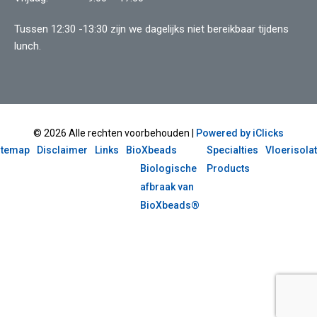
Tussen 12:30 -13:30 zijn we dagelijks niet bereikbaar tijdens
lunch.
© 2026 Alle rechten voorbehouden |
Powered by iClicks
itemap
Disclaimer
Links
BioXbeads
Specialties
Vloerisolat
Biologische
Products
afbraak van
BioXbeads®